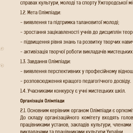
справах культури, молоді та спорту Ужгородської мі
1.2. Мета Олімпіади:
- виявлення та підтримка талановитої молоді;
- зростання зацікавленості учнів до дисциплін тео
- підвищення рівня знань та розвитку творчих навич
- активізація творчої роботи викладачів мистецьких
1.3. Завдання Олімпіади:
- виявлення перспективних у професійному відноше
- розповсюдження кращого педагогічного досвіду.
1.4. Учасниками конкурсу є учні мистецьких шкіл.
Організація Олімпіади
2.1. Основним керівним органом Олімпіади є оргком
До складу організаційного комітету входять голов
працівниками установ, закладів культури, членами 
викладачами та працівниками культури України.