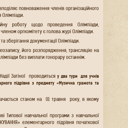
озподіляє повноваження членів організаційного
я Олімпіади.
ційну роботу щодо проведення Олімпіади,
членом оргкомітету є голова журі Олімпіади.
та зберігання документації Олімпіади.
ідеозапису, його розпорядження, трансляцію на
лімпіади без виплати гонорару останнім.
дії Затіної
проводиться
у два тури
для учнів
ементарного підрівня з предмету «Музична
о мистецтво».
начається станом на
01 травня
року, в якому
ові Типової навчальної програми з навчальної
КУВАННЯ» елементарного підрівня початкової