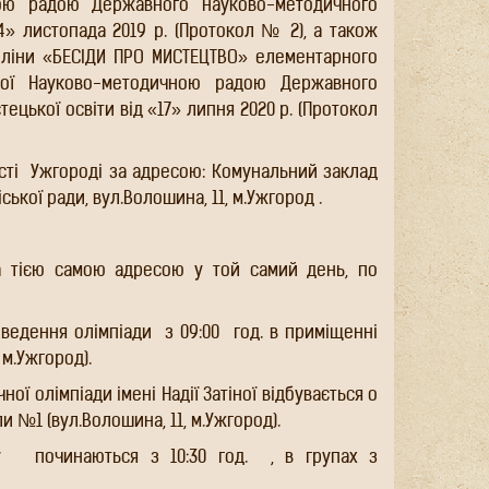
чною радою Державного науково-методичного
4» листопада 2019 р. (Протокол № 2), а також
пліни «БЕСІДИ ПРО МИСТЕЦТВО» елементарного
леної Науково-методичною радою Державного
цької освіти від «17» липня 2020 р. (Протокол
сті
Ужгороді за адресою: Комунальний заклад
ької ради, вул.Волошина, 11, м.Ужгород .
 тією самою адресою у той самий день, по
оведення олімпіади
з 09:00
год. в приміщенні
 м.Ужгород).
ої олімпіади імені Надії Затіної відбувається о
и №1 (вул.Волошина, 11, м.Ужгород).
ру
починаються з 10:30 год.
, в групах з