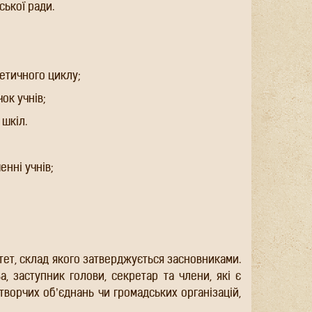
ської ради.
ретичного циклу;
ок учнів;
 шкіл.
нні учнів;
ітет, склад якого затверджується засновниками.
а, заступник голови, секретар та члени, які є
творчих об’єднань чи громадських організацій,