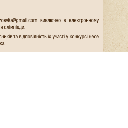
zosvita@gmail.com виключно в електронному
я олімпіади.
сників та відповідність їх участі у конкурсі несе
ка.
ається:
ті PDF чи JPG).
х, одержаних з метою виконання вимог цього
аїни «Про захист персональних даних».
лімпіади у встановленому порядку залучаються
допомога та інші надходження, не заборонені
а відрядження учасників і супроводжуючих осіб
 за рахунок самих учасників.