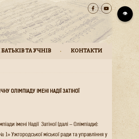
👁️
 БАТЬКІВ ТА УЧНІВ
КОНТАКТИ
У ОЛІМПІАДУ ІМЕНІ НАДІЇ ЗАТІНОЇ
мпіади імені Надії
Затіної (далі – Олімпіади):
1» Ужгородської міської ради та управління у