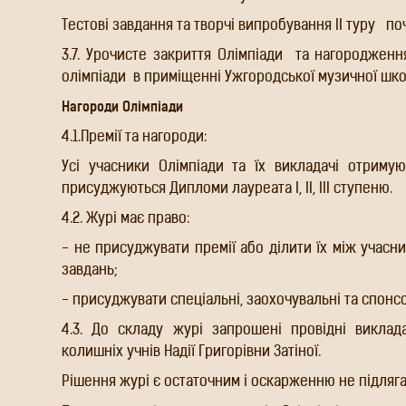
Тестові завдання та творчі випробування ІІ туру
поч
3.7. Урочисте закриття Олімпіади
та нагородженн
олімпіади
в приміщенні Ужгородської музичної школ
Нагороди Олімпіади
4.1.Премії та нагороди:
Усі учасники Олімпіади та їх викладачі отриму
присуджуються Дипломи лауреата І, ІІ, ІІІ ступеню.
4.2. Журі має право:
- не присуджувати премії або ділити їх між учасн
завдань;
- присуджувати спеціальні, заохочувальні та спонсо
4.3. До складу журі запрошені провідні виклад
колишніх учнів Надії Григорівни Затіної.
Рішення журі є остаточним і оскарженню не підляга