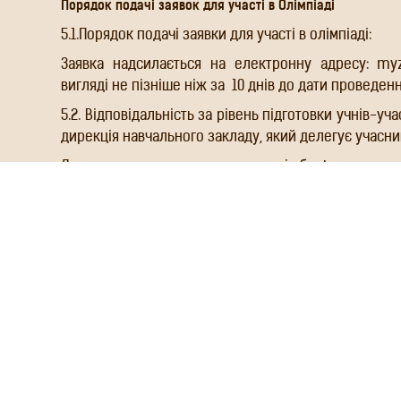
Порядок подачі заявок для участі в Олімпіаді
5.1.Порядок подачі заявки для участі в олімпіаді:
Заявка надсилається на електронну адресу: my
вигляді не пізніше ніж за
10 днів до дати проведенн
5.2. Відповідальність за рівень підготовки учнів-уча
дирекція навчального закладу, який делегує учасни
До заявки
в електронному вигляді обов’язково дод
копія свідоцтва про народження (сканована у форма
5.3. Використання та обробка персональних дани
Положення, здійснюється відповідно до Закону Укр
Витрати на проведення Олімпіади
6.1. Для забезпечення підготовки та проведення О
бюджетні кошти, благодійні внески, спонсорська 
чинним законодавством.
6.2. Витрати на проїзд, проживання, харчування т
здійснюються за рахунок відряджуючої сторони або