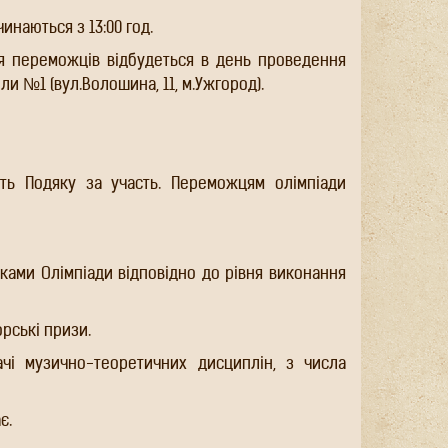
инаються з 13:00 год.
я переможців відбудеться в день проведення
и №1 (вул.Волошина, 11, м.Ужгород).
ють Подяку за участь. Переможцям олімпіади
иками Олімпіади відповідно до рівня виконання
рські призи.
ачі музично-теоретичних дисциплін, з числа
є.