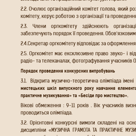
2.2. Очолює організаційний комітет голова, який р
комітету, керує роботою з організації та проведенн
2.3. Члени оргкомітету здійснюють організа
забезпечують порядок її проведення. Обов’язковим 
2.4.Секретар оргкомітету відповідає за оформлення 
2.5. Оргкомітет має ексклюзивне право звуко- і в
радіо- та телеканалах, фотографування учасників О
Порядок проведення конкурсних випробувань
3.1.
Відкрита музично-теоретична олімпіада імені На
мистецьких шкіл випускного року навчання ел
грамота та практичне музикування» та «Бесіди пр
Вікові обмеження : 9-11 років . Вік учасників виз
проводиться олімпіада.
3.2. Орієнтовні конкурсні вимоги складені на осн
дисципліни «МУЗИЧНА ГРАМОТА ТА ПРАКТИЧНЕ МУЗИ