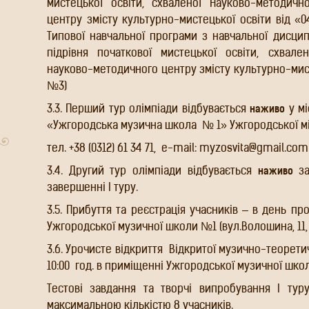
мистецької освіти, схваленої Науково-методи
центру змісту культурно-мистецької освіти від «0
Типової навчальної програми з навчальної дисци
підрівня початкової мистецької освіти, схва
науково-методичного центру змісту культурно-мисте
№3)
3.3. Перший тур олімпіади відбувається
наживо
у мі
«Ужгородська музична школа
№ 1» Ужгородської міс
тел. +38 (0312) 61 34 71,
e-mail: myzosvita@gmail.com
3.4. Другий тур олімпіади відбувається
наживо
за
завершенні І туру.
3.5. Прибуття та реєстрація учасників – в день пр
Ужгородської музичної школи №1 (вул.Волошина, 11,
3.6. Урочисте відкриття
Відкритої музично-теоретичн
10:00
год. в приміщенні Ужгородської музичної школ
Тестові завдання та творчі випробування І ту
максимальною кількістю 8 учасників.