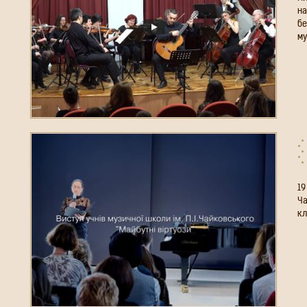
Ми
на
бе
му
19
Ча
кл