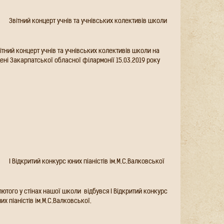
Звітний концерт учнів та учнівських
колективів школи
вітний концерт учнів та учнівських колективів
коли на сцені Закарпатської обласної
ілармонії 15.03.2019 року
І Відкритий конкурс юних піаністів
ім.М.С.Валковської
лютого у стінах нашої школи відбувся І Відкритий конкурс
их піаністів ім.М.С.Валковської.