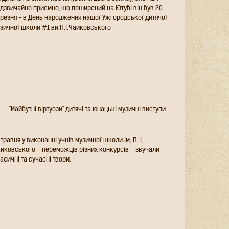
 дійсно не знали про існування цього запису, але нам
дзвичайно приємно, що поширений на Ютубі він був 20
резня - в День народження нашої Ужгородської дитячої
зичної школи #1 ви.П.І.Чайковського
"Майбутні віртуози" дитячі та юнацькі музичні
виступи
 травня у виконанні учнів музичної школи ім. П. І.
йковського – переможців різних конкурсів – звучали
асичні та сучасні твори.