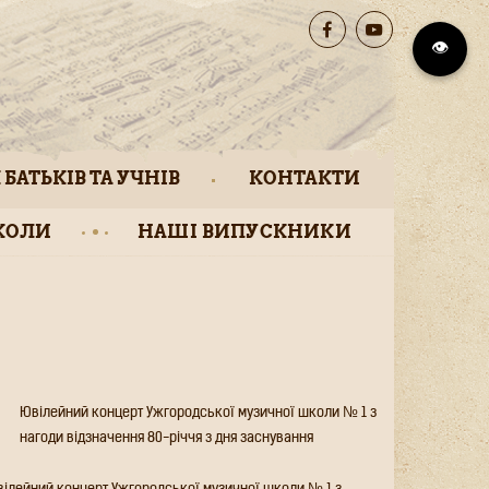
👁️
 БАТЬКІВ ТА УЧНІВ
КОНТАКТИ
КОЛИ
НАШІ ВИПУСКНИКИ
Ювілейний концерт Ужгородської музичної
школи № 1 з нагоди відзначення 80-річчя з
дня заснування