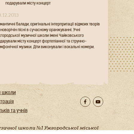
Чайковського подарували місту концерт
3.12.2013
мантичні балади, оригінальні інтерпритації відмоих творів
 новорічін пісні в сучасному оранжуванні. Учні
городської музичної школи імені Чайковського
дарували місту концерт фортепіанної та струнно-
мфонічної музики. Діти виконували і вокальні номери.
и школи
страція
ьків та учнів
узичної школи №1 Ужгородської міської