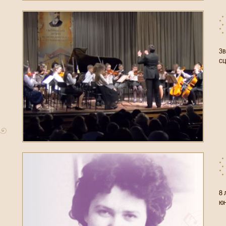
З
ш
ф
8 
юн