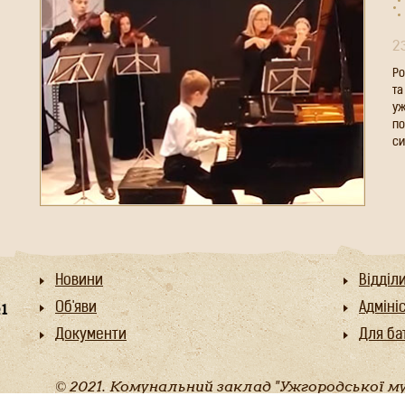
2
Ро
та
уж
по
си
Новини
Відділ
Об'яви
Адміні
Документи
Для бат
© 2021. Комунальний заклад "Ужгородської м