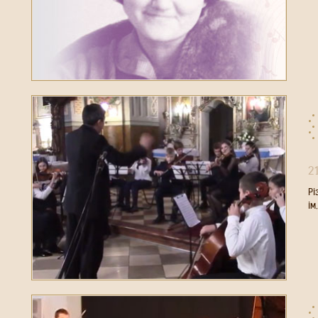
2
Рі
ім