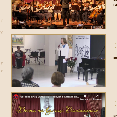
Ю
ш
з
К
Г