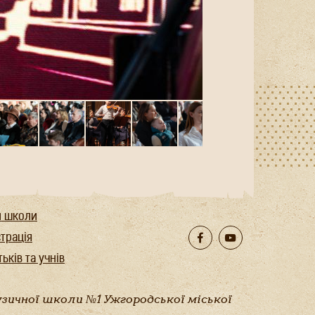
и школи
страція
ьків та учнів
узичної школи №1 Ужгородської міської